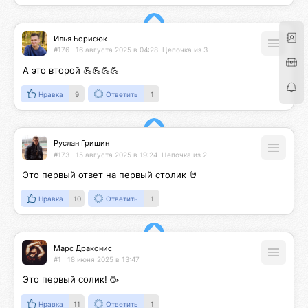
Илья Борисюк
#176
16 августа 2025 в 04:28
Цепочка из 3
А это второй 💪💪💪💪
Нравка
9
Ответить
1
Руслан Гришин
#173
15 августа 2025 в 19:24
Цепочка из 2
Это первый ответ на первый столик 🤘
Нравка
10
Ответить
1
Марс Драконис
#1
18 июня 2025 в 13:47
Это первый солик! 🥳
Нравка
11
Ответить
1