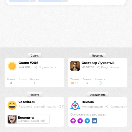
Солик
Профиль
Солик #206
Светозар Лучистый
solik206
Поделиться
id146701
Поделиться
Нравки
Ответы
Цепочка
Уровень
Соликов
Контакты
8
0
8
35
5
Нексус
Экосистема
veselita.ru
Псиона
Развлекательный нексус
Поделиться
Метаорганизм
Поделиться
Официальные ресурсы:
Веселита
Официальный хаб