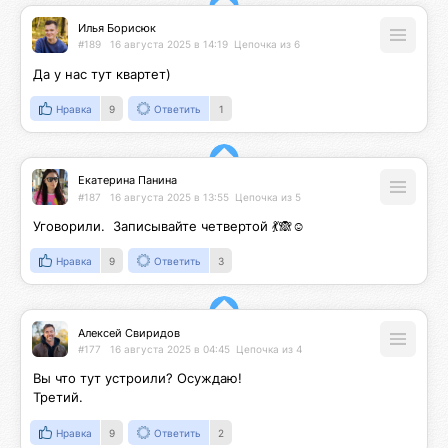
Илья Борисюк
#189
16 августа 2025 в 14:19
Цепочка из 6
Да у нас тут квартет)
Нравка
9
Ответить
1
Екатерина Панина
#187
16 августа 2025 в 13:55
Цепочка из 5
Уговорили.  Записывайте четвертой 💃🙈☺️
Нравка
9
Ответить
3
Алексей Свиридов
#177
16 августа 2025 в 04:45
Цепочка из 4
Вы что тут устроили? Осуждаю!

Третий.
Нравка
9
Ответить
2