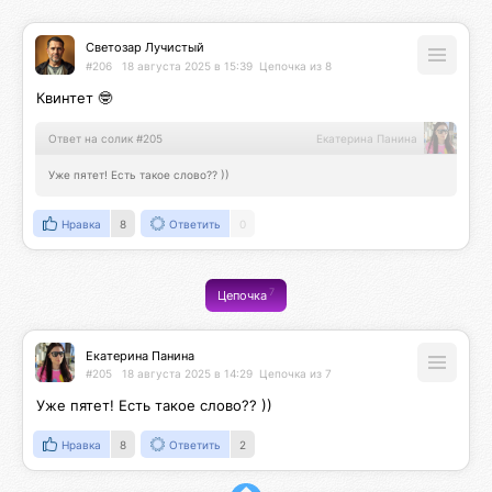
Светозар Лучистый
#206
18 августа 2025 в 15:39
Цепочка из 8
Квинтет 🤓
Ответ на солик #205
Екатерина Панина
Уже пятет! Есть такое слово?? ))
Нравка
8
Ответить
0
7
Цепочка
Екатерина Панина
#205
18 августа 2025 в 14:29
Цепочка из 7
Уже пятет! Есть такое слово?? ))
Нравка
8
Ответить
2