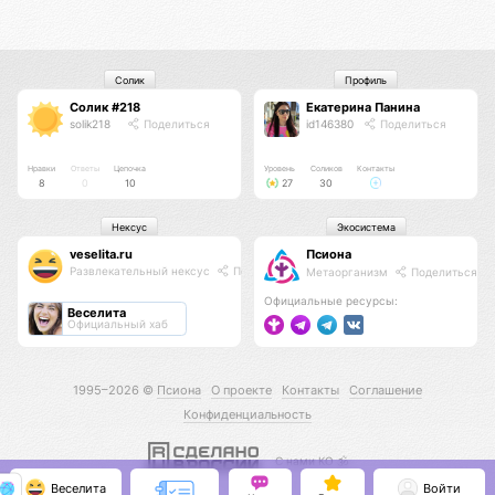
Солик
Профиль
Солик #218
Екатерина Панина
solik218
Поделиться
id146380
Поделиться
Нравки
Ответы
Цепочка
Уровень
Соликов
Контакты
8
0
10
27
30
Нексус
Экосистема
veselita.ru
Псиона
Развлекательный нексус
Поделиться
Метаорганизм
Поделиться
Официальные ресурсы:
Веселита
Официальный хаб
1995–2026 ©
Псиона
О проекте
Контакты
Соглашение
Конфиденциальность
С нами КО 🕉️
Веселита
Войти