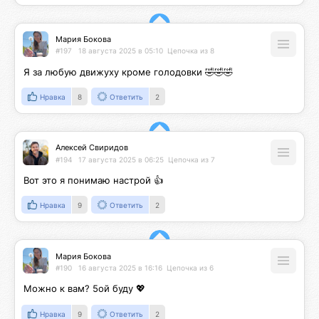
Мария Бокова
#197
18 августа 2025 в 05:10
Цепочка из 8
Я за любую движуху кроме голодовки 🤣🤣🤣
Нравка
8
Ответить
2
Алексей Свиридов
#194
17 августа 2025 в 06:25
Цепочка из 7
Вот это я понимаю настрой 👍
Нравка
9
Ответить
2
Мария Бокова
#190
16 августа 2025 в 16:16
Цепочка из 6
Можно к вам? 5ой буду 💖
Нравка
9
Ответить
2