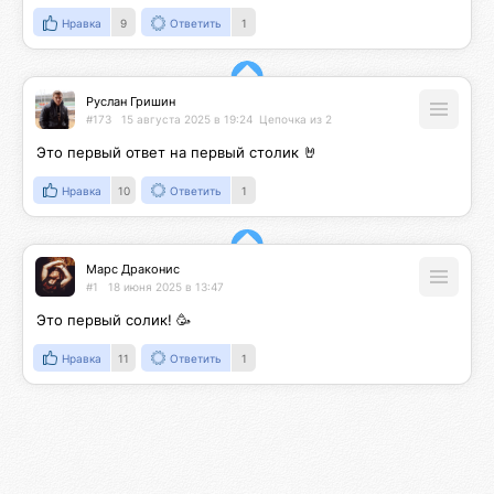
Нравка
9
Ответить
1
Руслан Гришин
#173
15 августа 2025 в 19:24
Цепочка из 2
Это первый ответ на первый столик 🤘
Нравка
10
Ответить
1
Марс Драконис
#1
18 июня 2025 в 13:47
Это первый солик! 🥳
Нравка
11
Ответить
1