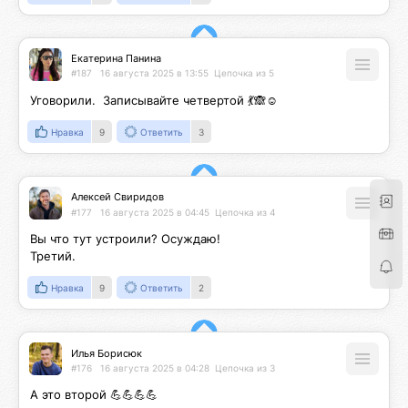
Екатерина Панина
#187
16 августа 2025 в 13:55
Цепочка из 5
Уговорили.  Записывайте четвертой 💃🙈☺️
Нравка
9
Ответить
3
Алексей Свиридов
#177
16 августа 2025 в 04:45
Цепочка из 4
Вы что тут устроили? Осуждаю!

Третий.
Нравка
9
Ответить
2
Илья Борисюк
#176
16 августа 2025 в 04:28
Цепочка из 3
А это второй 💪💪💪💪