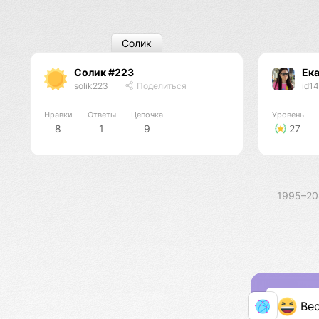
Солик
Солик #223
Ека
solik223
Поделиться
id1
Нравки
Ответы
Цепочка
Уровень
8
1
9
27
1995–2
Ве