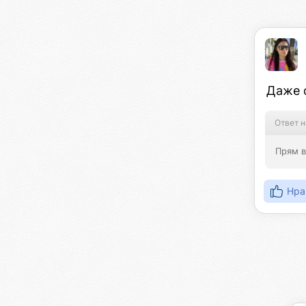
Даже с
Ответ н
Прям в
Нра