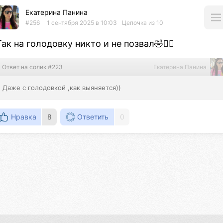
Екатерина Панина
#256
1 сентября 2025 в 10:03
Цепочка из 10
Так на голодовку никто и не позвал🤣🤦‍♀️
Ответ на солик #223
Екатерина Панина
Даже с голодовкой ,как выяняется))
Нравка
8
Ответить
0