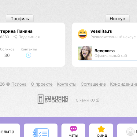
Профиль
Нексус
терина Панина
veselita.ru
46380
Поделиться
Развлекательный нексус
Соликов
Контакты
Веселита
30
Официальный хаб
026 ©
Псиона
О проекте
Контакты
Соглашение
Конфиденци
С нами КО 🕉️
селита
Чаты
Гринд