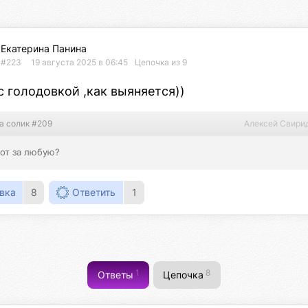
Екатерина Панина
#223
19 августа 2025 в 06:45
Цепочка из 9
 голодовкой ,как выяняется))
а солик #209
Алексей Свири
от за любую?
вка
8
Ответить
1
1
8
Ответы
Цепочка