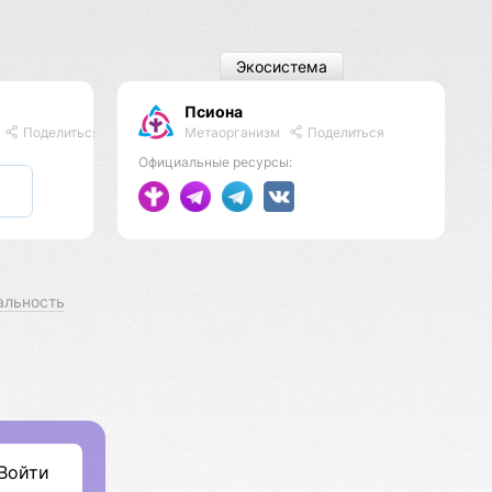
Экосистема
Псиона
Метаорганизм
Поделиться
Поделиться
Официальные ресурсы:
альность
Войти