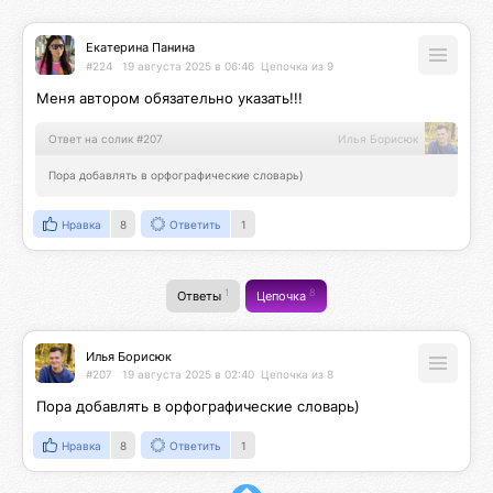
Екатерина Панина
#224
19 августа 2025 в 06:46
Цепочка из 9
Меня автором обязательно указать!!!
Ответ на солик #207
Илья Борисюк
Пора добавлять в орфографические словарь)
Нравка
8
Ответить
1
1
8
Ответы
Цепочка
Илья Борисюк
#207
19 августа 2025 в 02:40
Цепочка из 8
Пора добавлять в орфографические словарь)
Нравка
8
Ответить
1