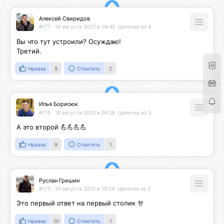
Алексей Свиридов
#177
16 августа 2025 в 04:45
Цепочка из 4
Вы что тут устроили? Осуждаю!

Третий.
Нравка
9
Ответить
2
Илья Борисюк
#176
16 августа 2025 в 04:28
Цепочка из 3
А это второй 💪💪💪💪
Нравка
9
Ответить
1
Руслан Гришин
#173
15 августа 2025 в 19:24
Цепочка из 2
Это первый ответ на первый столик 🤘
Нравка
10
Ответить
1