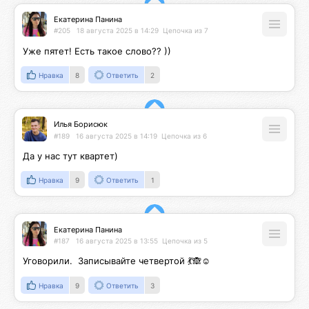
Екатерина Панина
#205
18 августа 2025 в 14:29
Цепочка из 7
Уже пятет! Есть такое слово?? ))
Нравка
8
Ответить
2
Илья Борисюк
#189
16 августа 2025 в 14:19
Цепочка из 6
Да у нас тут квартет)
Нравка
9
Ответить
1
Екатерина Панина
#187
16 августа 2025 в 13:55
Цепочка из 5
Уговорили.  Записывайте четвертой 💃🙈☺️
Нравка
9
Ответить
3