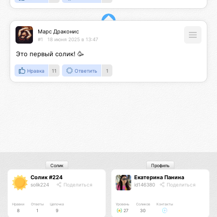
Марс Драконис
#1
18 июня 2025 в 13:47
Это первый солик! 🥳
Нравка
11
Ответить
1
Солик
Профиль
Солик #224
Екатерина Панина
solik224
Поделиться
id146380
Поделиться
Нравки
Ответы
Цепочка
Уровень
Соликов
Контакты
8
1
9
27
30