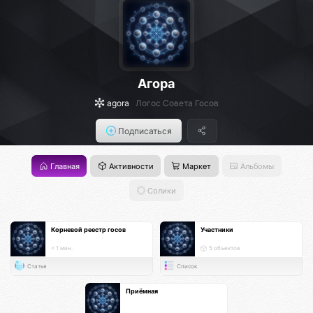
Агора
agora
Логос Совета Госов
Подписаться
Главная
Активности
Маркет
Альбомы
Солики
Корневой реестр госов
Участники
< 1 мин.
5 объектов
Статья
Список
Приёмная