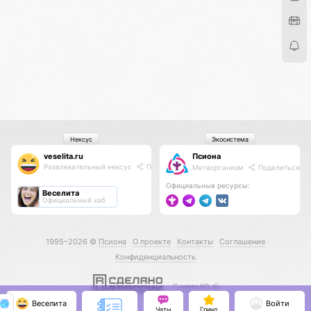
Нексус
Экосистема
veselita.ru
Псиона
Развлекательный нексус
Поделиться
Метаорганизм
Поделиться
Официальные ресурсы:
Веселита
Официальный хаб
1995–2026 ©
Псиона
О проекте
Контакты
Соглашение
Конфиденциальность
С нами КО 🕉️
Веселита
Войти
Чаты
Гринд