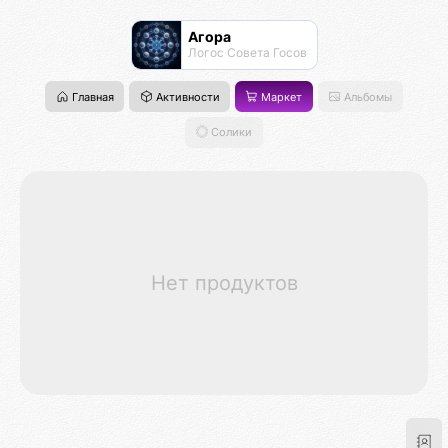
Агора
Логос Совета Госов
Главная
Активности
Маркет
Альбомы
Солики
Нет продуктов