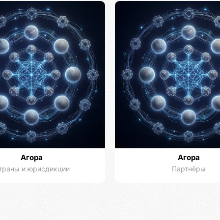
Агора
Агора
траны и юрисдикции
Партнёры