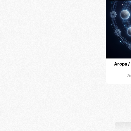
Агора /
Э