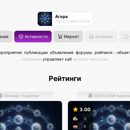
Агора
Логос Совета Госов
вная
Активности
Маркет
Альбомы
роприятия
,
публикации
,
объявления
,
форумы
,
рейтинги
и
объек
которыми
управляет хаб
на всех нексусах.
Рейтинги
Логомат / Logomat
СССР/USSR-проток
3.00
2
0