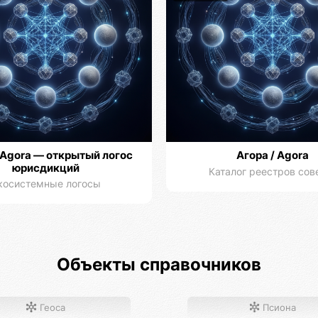
 Agora — открытый логос
Агора / Agora
юрисдикций
Каталог реестров сов
косистемные логосы
Объекты справочников
Геоса
Псиона