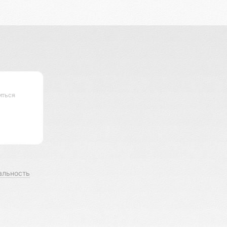
иться
альность