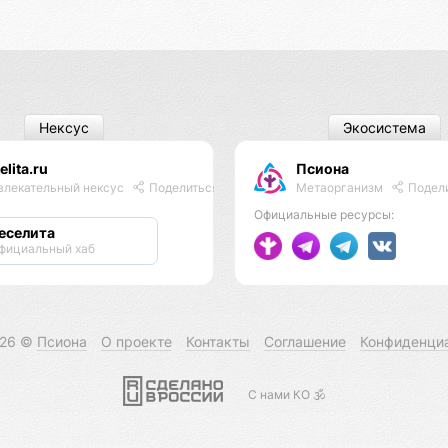
Нексус
Экосистема
elita.ru
Псиона
Метаорганизм
Подел
влекательный нексус
Поделиться
Официальные ресурсы:
еселита
фициальный хаб
026 ©
Псиона
О проекте
Контакты
Соглашение
Конфиденци
С нами КО 🕉️