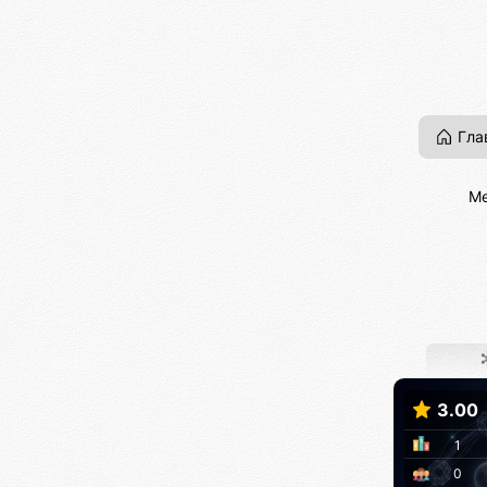
Гла
Ме
3.00
1
0