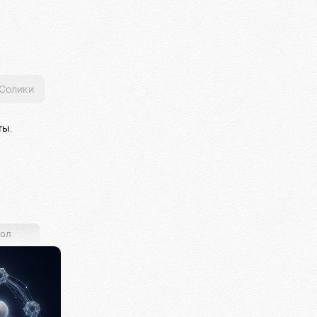
Солики
ты
,
ол