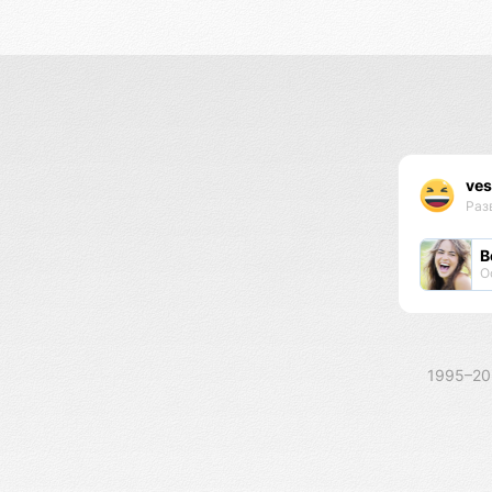
ves
Раз
В
О
1995–2