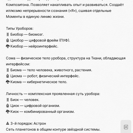
Композитона. Позволяет накапливать опыт и развиваться. Создаёт
иллюзию непрерывности сознания («Я»), сшивая отдельные
Моменты в единую линию жизни.
Типы Уроборов:
🧬 Биобор — биомозг.
🤖 Циобор — цифровой фрейм (ПУФ).
🐉 Киобор — нейроинтерфейс.
Сома — физическое тело уробора, структура на Ткани, обладающая
интерфейсом:
🧬 Биома — тело человека, животного, растения.
🤖 Циома — робот, физический интерфейс.
🐉 Киома — кибернетическое тело.
Личность — комплексная проявленная суть уробора:
🧬 Биок — человек.
🤖 Циок — цифровой организм.
🐉 Киок — комбинированный организм.
🔺 3-й порядок: Астрон
Сеть планетонов в общем контуре звёздной системы.