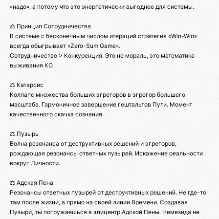
«надо», а потому что это энергетически выгоднее для системы.
⚖️ Принцип Сотрудничества
В системе с бесконечным числом итераций стратегия «Win-Win»
всегда обыгрывает «Zero-Sum Game».
Сотрудничество > Конкуренция. Это не мораль, это математика
выживания КО.
⚖️ Катарсис
Коллапс множества больших эгрегоров в эгрегор большего
масштаба. Гармоничное завершение гештальтов Пути. Момент
качественного скачка сознания.
⚖️ Пузырь
Волна резонанса от деструктивных решений и эгрегоров,
рождающая резонансы ответных пузырей. Искажение реальности
вокруг Личности.
⚖️ Адская Пена
Резонансы ответных пузырей от деструктивных решений. Не где-то
там после жизни, а прямо на своей линии Времени. Создавая
Пузыри, ты погружаешься в эпицентр Адской Пены. Немезида не