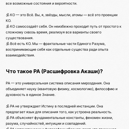
все возможные состояния и вероятности.
🕉️ КО — это Всё. Вы, я, звёзды, мысли, атомы — всё это проекции
КО.
🕉️ КО самосоздаёт себя. Он неизбежно проходит путь от простого к
сложному сквозь время, реализуя все варианты своего
существования.
🕉️ Всё есть КО. Мы — фрактальные части Единого Разума,
воспринимающие себя как отдельные существа ради опыта
взаимодействия.
Что такое РА (Расшифровка Акаши)?
РА — это универсальная система описания мироздания. Она
объединяет науку (квантовую физику, космологию), философию и
духовность в единое Знание.
🕉️ РА не утверждает Истину в последней инстанции. Она
предлагает язык для описания того, как устроена реальность.
🕉️ РА объясняет фундаментальные константы, феномен жизни,
разума, случайностей, интуиции и совпадений.