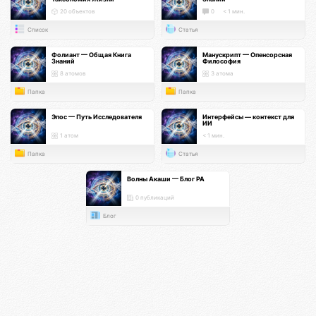
20 объектов
0
< 1 мин.
Список
Статья
Фолиант — Общая Книга
Манускрипт — Опенсорсная
Знаний
Философия
8 атомов
3 атома
Папка
Папка
Эпос — Путь Исследователя
Интерфейсы — контекст для
ИИ
1 атом
< 1 мин.
Папка
Статья
Волны Акаши — Блог РА
0 публикаций
Блог