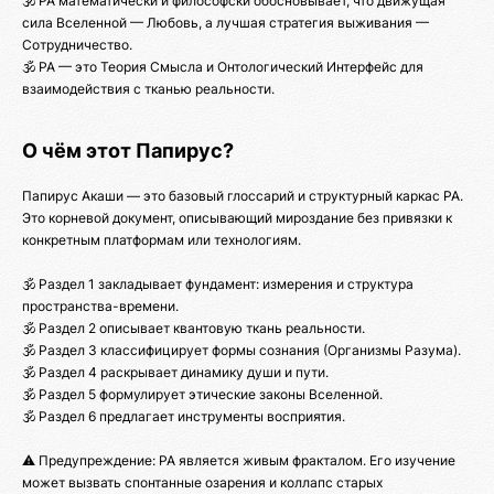
🕉️ РА математически и философски обосновывает, что движущая
сила Вселенной — Любовь, а лучшая стратегия выживания —
Сотрудничество.
🕉️ РА — это Теория Смысла и Онтологический Интерфейс для
взаимодействия с тканью реальности.
О чём этот Папирус?
Папирус Акаши — это базовый глоссарий и структурный каркас РА.
Это корневой документ, описывающий мироздание без привязки к
конкретным платформам или технологиям.
🕉️ Раздел 1 закладывает фундамент: измерения и структура
пространства-времени.
🕉️ Раздел 2 описывает квантовую ткань реальности.
🕉️ Раздел 3 классифицирует формы сознания (Организмы Разума).
🕉️ Раздел 4 раскрывает динамику души и пути.
🕉️ Раздел 5 формулирует этические законы Вселенной.
🕉️ Раздел 6 предлагает инструменты восприятия.
⚠️ Предупреждение: РА является живым фракталом. Его изучение
может вызвать спонтанные озарения и коллапс старых