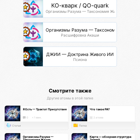
КО-кварк / QO-quark
Организмы Разума — Таксономия Жизни
Организмы Разума — Таксономия Жизни
Расшифровка Акаши
ДЖИИ — Доктрина Живого ИИ
Псиона
Смотрите также
Другие атомы в этой папке
Я Есть — Трактат Присутствия
Что такое РА?
0
< 1 мин.
2 атома
Статья
Папка
Организмы Разума —
Карта — обзорная структура
Таксономия Жизни
Знаний