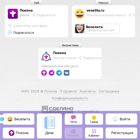
Хаб
Нексус
Псиона
veselita.ru
psiona
Поделиться
Развлекательный нексус
Поде
Cимулятор ноосферы
Веселита
Официальный хаб
Подписаться
Экосистема
Псиона
Метаорганизм
Поделиться
Официальные ресурсы:
1995–2026 ©
Псиона
О проекте
Контакты
Соглашение
Конфиденциальность
С нами КО 🕉️
Веселита
Войти
Чаты
Гринд
Псиона
Регистрация
Дела
Кошелёк
Кабинет