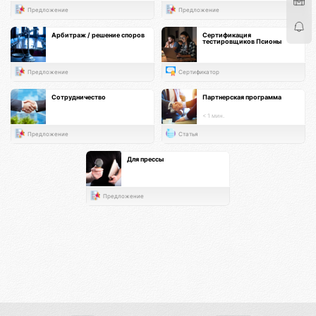
Предложение
Предложение
Арбитраж / решение споров
Сертификация
тестировщиков Псионы
Предложение
Сертификатор
Сотрудничество
Партнерская программа
< 1 мин.
Предложение
Статья
Для прессы
Предложение