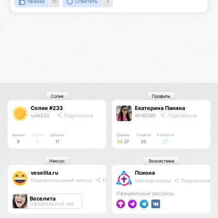
Нравка
11
Ответить
1
Солик
Профиль
Солик #233
Екатерина Панина
solik233
Поделиться
id146380
Поделиться
Нравки
Ответы
Цепочка
Уровень
Соликов
Контакты
8
0
11
27
30
Нексус
Экосистема
veselita.ru
Псиона
Развлекательный нексус
Поделиться
Метаорганизм
Поделиться
Официальные ресурсы:
Веселита
Официальный хаб