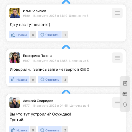
Илья Борисюк
#189
16 августа 2025 в 14:19
Цепочка из 6
Да у нас тут квартет)
Нравка
9
Ответить
1
Екатерина Панина
#187
16 августа 2025 в 13:55
Цепочка из 5
Уговорили.  Записывайте четвертой 💃🙈☺️
Нравка
9
Ответить
3
Алексей Свиридов
#177
16 августа 2025 в 04:45
Цепочка из 4
Вы что тут устроили? Осуждаю!

Третий.
Нравка
9
Ответить
2