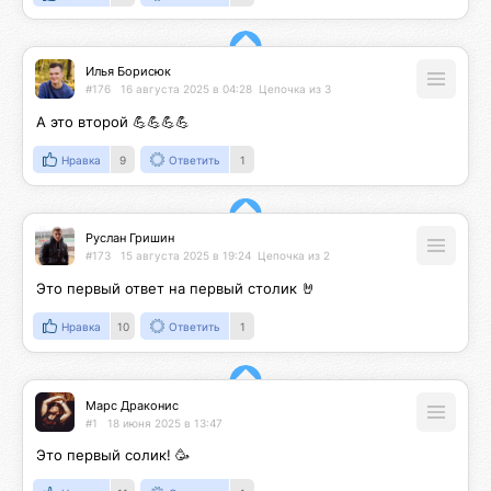
Илья Борисюк
#176
16 августа 2025 в 04:28
Цепочка из 3
А это второй 💪💪💪💪
Нравка
9
Ответить
1
Руслан Гришин
#173
15 августа 2025 в 19:24
Цепочка из 2
Это первый ответ на первый столик 🤘
Нравка
10
Ответить
1
Марс Драконис
#1
18 июня 2025 в 13:47
Это первый солик! 🥳