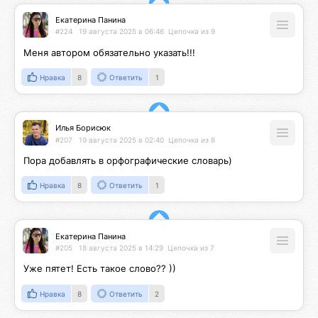
Екатерина Панина
#224
19 августа 2025 в 06:46
Цепочка из 9
Меня автором обязательно указать!!!
Нравка
8
Ответить
1
Илья Борисюк
#207
19 августа 2025 в 02:40
Цепочка из 8
Пора добавлять в орфографические словарь)
Нравка
8
Ответить
1
Екатерина Панина
#205
18 августа 2025 в 14:29
Цепочка из 7
Уже пятет! Есть такое слово?? ))
Нравка
8
Ответить
2