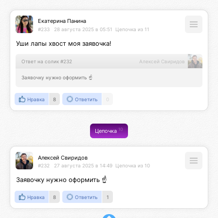
Екатерина Панина
#233
28 августа 2025 в 05:51
Цепочка из 11
Уши лапы хвост моя заявочка!
Ответ на солик #232
Алексей Свиридов
Заявочку нужно оформить ☝️
Нравка
8
Ответить
0
10
Цепочка
Алексей Свиридов
#232
27 августа 2025 в 14:49
Цепочка из 10
Заявочку нужно оформить ☝️
Нравка
8
Ответить
1