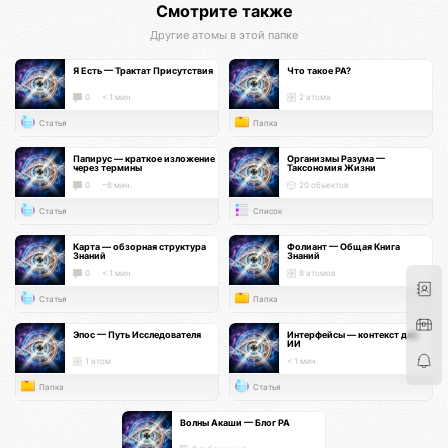
Смотрите также
Другие атомы в этой папке
Я Есть — Трактат Присутствия
Что такое РА?
0
< 1 мин.
2 атома
Статья
Папка
Папирус — краткое изложение
Организмы Разума —
через термины
Таксономия Жизни
0
~8 мин.
20 объектов
Статья
Список
Карта — обзорная структура
Фолиант — Общая Книга
Знаний
Знаний
0
< 1 мин.
8 атомов
Статья
Папка
Эпос — Путь Исследователя
Интерфейсы — контекст для
ИИ
1 атом
< 1 мин.
Папка
Статья
Волны Акаши — Блог РА