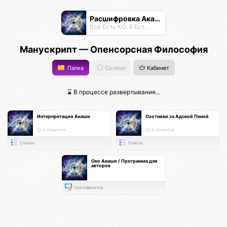
Расшифровка Акаши
Всё Есть КО. Я Есть КО.
Манускрипт — Опенсорсная Философия
Папка
Солики
Кабинет
⌛ В процессе развертывания...
Интерпретации Акаши
Охотники за Адской Пеной
0 объектов
0 объектов
Список
Список
Око Акаши / Программа для
авторов
Сертификатор