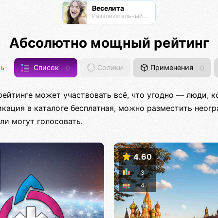
Веселита
Развлекательный нексус
Абсолютно мощный рейтинг
ь
Список
0
Солики
Применения
0
рейтинге может участвовать всё, что угодно — люди, к
ликация в каталоге бесплатная, можно разместить неог
ли могут голосовать.
4.60
3
4