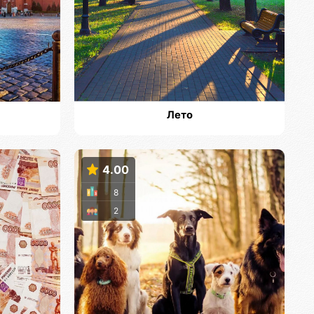
Лето
4.00
8
2