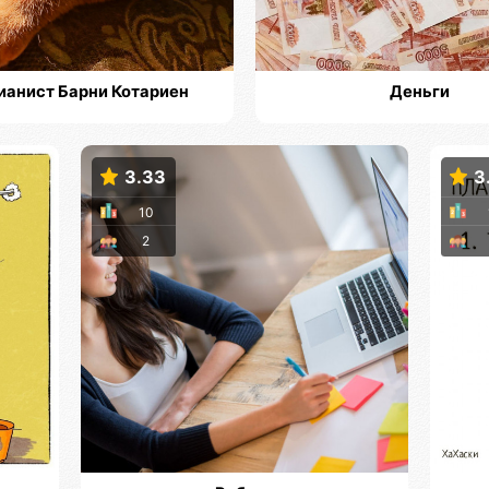
ианист Барни Котариен
Деньги
3.33
3
10
2