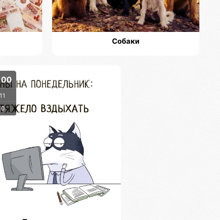
Собаки
.00
11
0