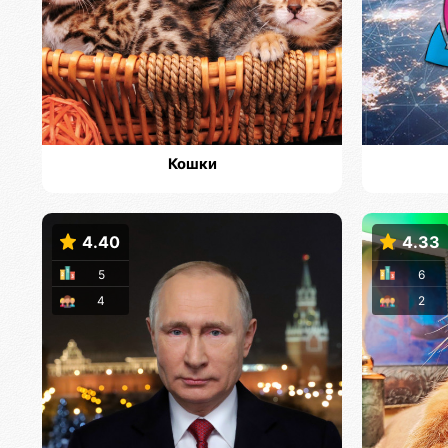
Кошки
4.40
4.33
5
6
4
2