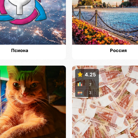
Псиона
Россия
4.25
7
3