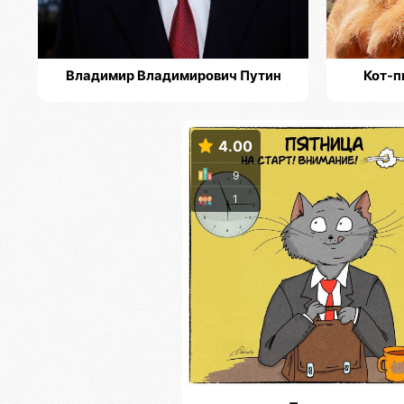
Владимир Владимирович Путин
Кот-п
4.00
9
1