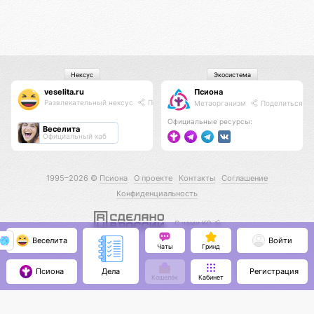
Нексус
Экосистема
veselita.ru
Псиона
Развлекательный нексус
Поделиться
Метаорганизм
Поделиться
Официальные ресурсы:
Веселита
Официальный хаб
1995–2026 ©
Псиона
О проекте
Контакты
Соглашение
Конфиденциальность
С нами КО 🕉️
Веселита
Войти
Чаты
Гринд
Псиона
Регистрация
Дела
Кошелёк
Кабинет