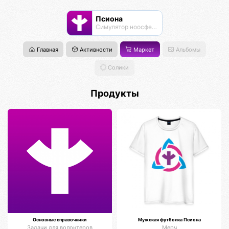
Псиона
Cимулятор ноосферы
Главная
Активности
Маркет
Альбомы
Солики
Продукты
Основные справочники
Мужская футболка Псиона
Задачи для волонтеров
Мерч