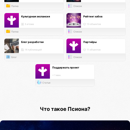
Папка
Список
Культурная экспансия
Рейтинг хабов
3 атома
13 объектов
Папка
Список
Блог разработки
Партнёры
14 публикаций
11 объектов
Блог
Список
Поддержать проект
< 1 мин.
Статья
Что такое Псиона?