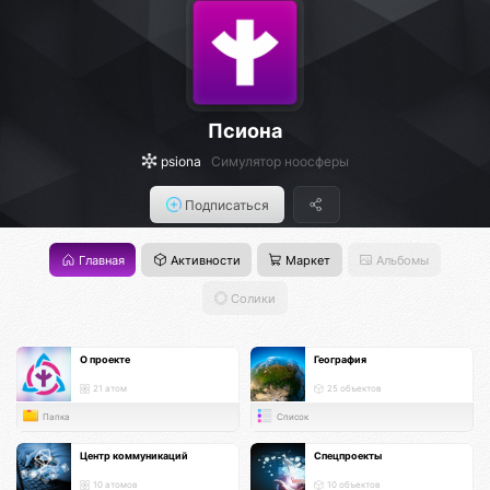
Псиона
psiona
Cимулятор ноосферы
Подписаться
Главная
Активности
Маркет
Альбомы
Солики
О проекте
География
21 атом
25 объектов
Папка
Список
Центр коммуникаций
Спецпроекты
10 атомов
10 объектов