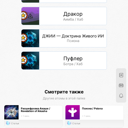
Дракор
Аимба / Хаб
ДЖИИ — Доктрина Живого ИИ
Псиона
Пуфлер
Ботра / Хаб
Смотрите также
Другие атомы в этой папке
Расшифровка Акаши /
Псиона / Psiona
Revelation of Akasha
< 1 мин.
< 1 мин.
Статья
Статья