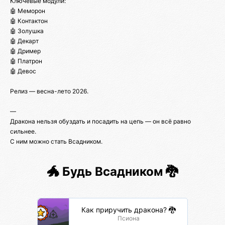
Ключевые модули:
🤖 Меморон
🤖 Контактон
🤖 Золушка
🤖 Декарт
🤖 Дример
🤖 Платрон
🤖 Девос
Релиз — весна-лето 2026.
—
Дракона нельзя обуздать и посадить на цепь — он всё равно
сильнее.
С ним можно стать Всадником.
🐲 Будь Всадником 🐉
Как приручить дракона? 🐉
Псиона