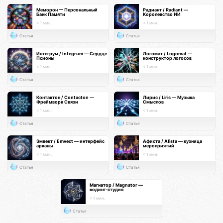
Меморон — Персональный
Радиант / Radiant —
Банк Памяти
Королевство ИИ
< 1 мин.
< 1 мин.
Статья
Статья
Интегрум / Integrum — Сердце
Логомат / Logomat —
Псионы
конструктор логосов
< 1 мин.
< 1 мин.
Статья
Статья
Контактон / Contacton —
Лирис / Liris — Музыка
Фреймворк Связи
Смыслов
< 1 мин.
< 1 мин.
Статья
Статья
Эмвект / Emvect — интерфейс
Афиста / Afista — кузница
арканы
мероприятий
< 1 мин.
< 1 мин.
Статья
Статья
Магнатор / Magnator —
кодинг-студия
< 1 мин.
Статья