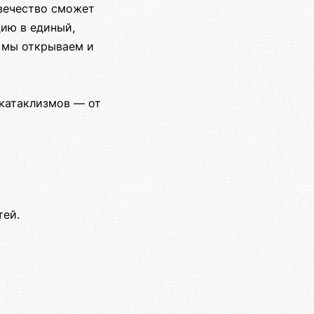
овечество сможет
цию в единый,
— мы открываем и
 катаклизмов — от
тей.