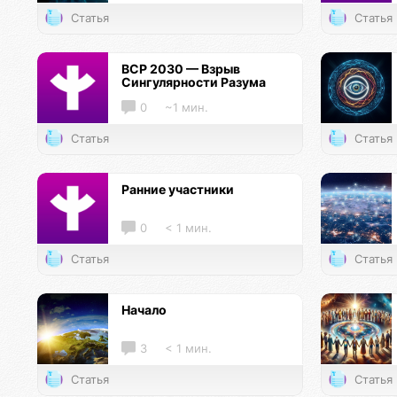
Статья
Статья
ВСР 2030 — Взрыв
Сингулярности Разума
0
~1 мин.
Статья
Статья
Ранние участники
0
< 1 мин.
Статья
Статья
Начало
3
< 1 мин.
Статья
Статья