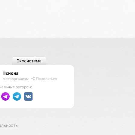
Экосистема
Псиона
Метаорганизм
Поделиться
иальные ресурсы:
альность