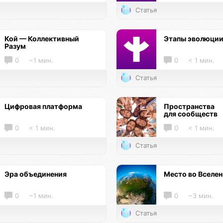
Статья
Кой — Коллективный
Этапы эволюци
Разум
0
~1 мин.
0
< 1 мин.
Статья
Цифровая платформа
Пространства
для сообществ
0
< 1 мин.
0
< 1 мин.
Статья
Эра объединения
Место во Вселе
0
~1 мин.
0
~3 мин.
Статья