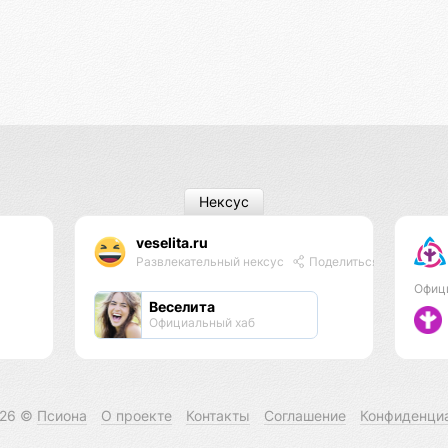
Нексус
veselita.ru
Развлекательный нексус
Поделиться
Офиц
Веселита
Официальный хаб
026 ©
Псиона
О проекте
Контакты
Соглашение
Конфиденци