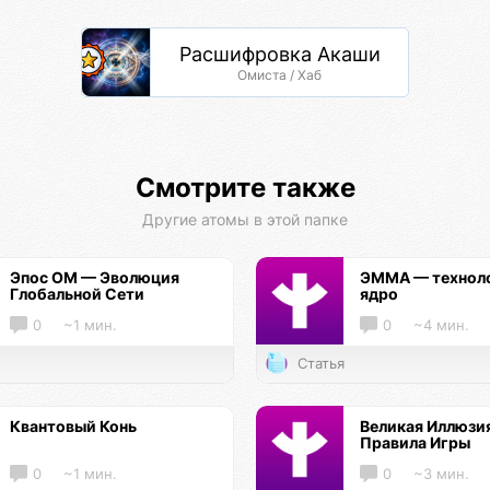
Расшифровка Акаши
Омиста / Хаб
Смотрите также
Другие атомы в этой папке
Эпос ОМ — Эволюция
ЭММА — технол
Глобальной Сети
ядро
0
~1 мин.
0
~4 мин.
Статья
Квантовый Конь
Великая Иллюзи
Правила Игры
0
~1 мин.
0
~3 мин.