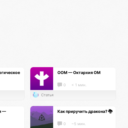
огическое
ООМ — Октархия ОМ
0
< 1 мин.
Статья
я —
Как приручить дракона? 🐉
0
~5 мин.