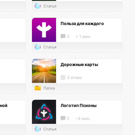
Статья
и
Польза для каждого
0
< 1 мин.
Статья
Дорожные карты
3 атома
Папка
нной
Логотип Псионы
2
~4 мин.
Статья