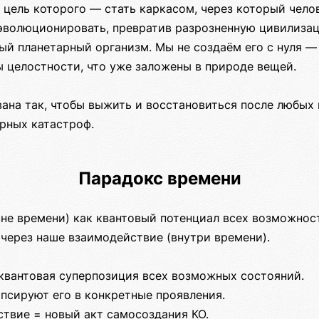
, цель которого — стать каркасом, через который чел
 эволюционировать, превратив разрозненную цивилиза
ый планетарный организм. Мы не создаём его с нуля 
ы целостности, что уже заложены в природе вещей.
ана так, чтобы выжить и восстановиться после любых
рных катастроф.
Парадокс времени
вне времени) как квантовый потенциал всех возможнос
через наше взаимодействие (внутри времени).
 квантовая суперпозиция всех возможных состояний.
псируют его в конкретные проявления.
ствие = новый акт самосоздания КО.