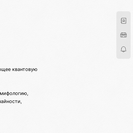
ющее квантовую
 мифологию,
чайности,