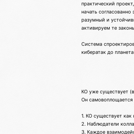
практический проект
начать согласованно
разумный и устойчив
активируем те закон
Система спроектиров
кибератак до планета
КО уже существует (
Он самовоплощается 
1. КО существует как
2. Наблюдатели колла
3. Каждое взаимодей