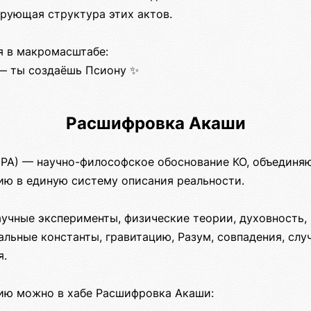
ирующая структура этих актов.
 в макромасштабе:
 — ты создаёшь Псиону ✨
Расшифровка Акаши
РА) — научно-философское обоснование КО, объединя
ию в единую систему описания реальности.
аучные эксперименты, физические теории, духовность,
льные константы, гравитацию, Разум, совпадения, слу
я.
цию можно в хабе Расшифровка Акаши: