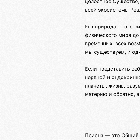
целостное Существо,
всей экосистемы Реа
Его природа — это си
физического мира до
временных, всех воз
мы существуем, и одн
Если представить себ
нервной и эндокринно
планеты, жизнь, разу
материю и обратно, 
Псиона — это Общий 