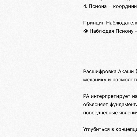
4. Псиона = координ
Принцип Наблюдателя
👁️ Наблюдая Псиону
Расшифровка Акаши (
механику и космолог
РА интерпретирует н
объясняет фундамента
повседневные явлени
Углубиться в концеп