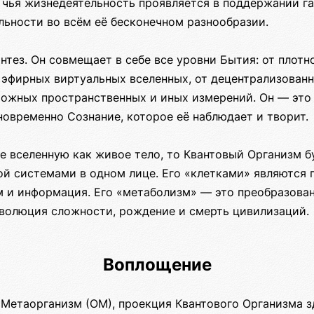
 чья жизнедеятельность проявляется в поддержании г
льности во всём её бесконечном разнообразии.
нтез. Он совмещает в себе все уровни Бытия: от плот
 эфирных виртуальных вселенных, от децентрализованн
можных пространственных и иных измерений. Он — это 
овременно Сознание, которое её наблюдает и творит.
е вселенную как живое тело, то Квантовый Организм б
й системами в одном лице. Его «клетками» являются г
м и информация. Его «метаболизм» — это преобразован
эволюция сложности, рождение и смерть цивилизаций.
Воплощение
Метаорганизм (ОМ), проекция Квантового Организма зд