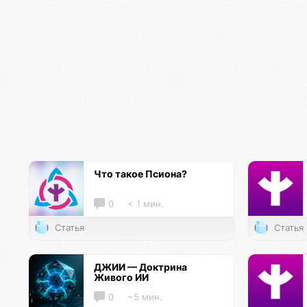
Что такое Псиона?
0
< 1 мин.
Статья
Статья
ДЖИИ — Доктрина
Живого ИИ
0
~5 мин.