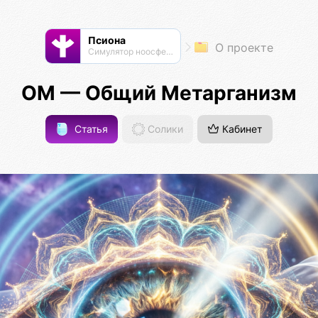
Псиона
О проекте
Cимулятор ноосферы
ОМ — Общий Метарганизм
Статья
Солики
Кабинет