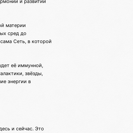
армонии и развитии
ной материи
ых сред до
сама Сеть, в которой
удет её иммунной,
алактики, звёзды,
ие энергии в
есь и сейчас. Это