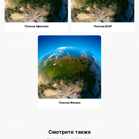
Псиона Эфиопия
Псиона ЮАР
Псиона Япония
Смотрите также