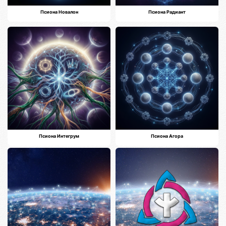
Псиона Новалон
Псиона Радиант
Псиона Интегрум
Псиона Агора