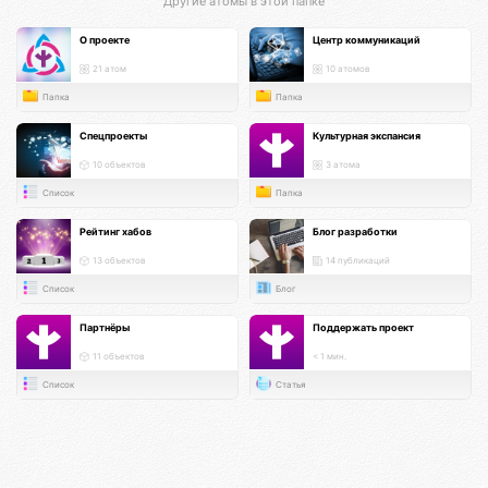
Другие атомы в этой папке
О проекте
Центр коммуникаций
21 атом
10 атомов
Папка
Папка
Спецпроекты
Культурная экспансия
10 объектов
3 атома
Список
Папка
Рейтинг хабов
Блог разработки
13 объектов
14 публикаций
Список
Блог
Партнёры
Поддержать проект
11 объектов
< 1 мин.
Список
Статья