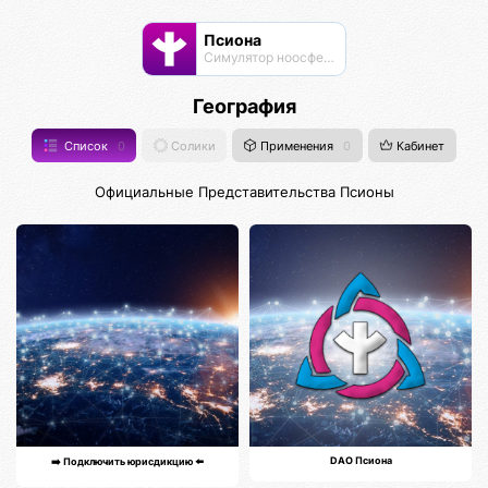
Псиона
Cимулятор ноосферы
География
Список
0
Солики
Применения
0
Кабинет
Официальные Представительства Псионы
DAO Псиона
➡️ Подключить юрисдикцию ⬅️