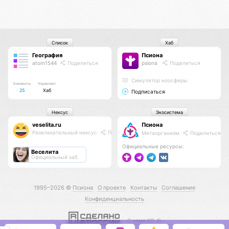
Список
Хаб
География
Псиона
atom1544
Поделиться
psiona
Поделиться
Cимулятор ноосферы
Элементы
Управляет
25
Хаб
Подписаться
Нексус
Экосистема
veselita.ru
Псиона
Развлекательный нексус
Поделиться
Метаорганизм
Поделиться
Официальные ресурсы:
Веселита
Официальный хаб
1995–2026 ©
Псиона
О проекте
Контакты
Соглашение
Конфиденциальность
С нами КО 🕉️