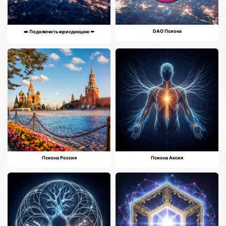
DAO Псиона
➡️ Подключить юрисдикцию ⬅️
Псиона Россия
Псиона Аксия