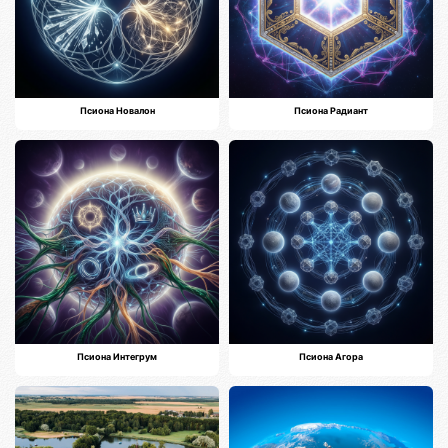
Псиона Новалон
Псиона Радиант
Псиона Интегрум
Псиона Агора